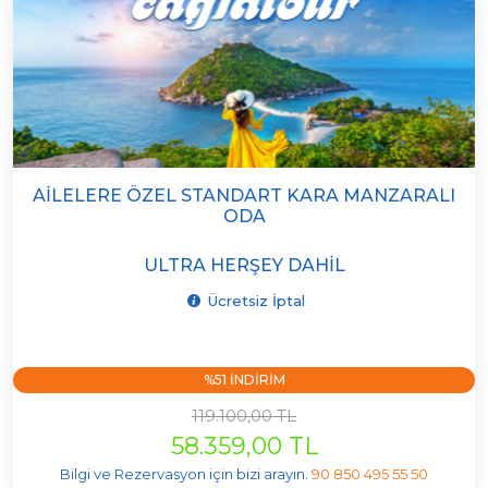
AILELERE ÖZEL STANDART KARA MANZARALI
ODA
ULTRA HERŞEY DAHIL
Ücretsiz İptal
%51 INDIRIM
119.100,00 TL
58.359,00 TL
Bilgi ve Rezervasyon için bizi arayın.
90 850 495 55 50