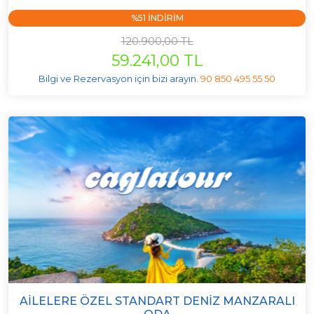
%51 INDIRIM
120.900,00 TL
59.241,00 TL
Bilgi ve Rezervasyon için bizi arayın.
90 850 495 55 50
AILELERE ÖZEL STANDART DENIZ MANZARALI