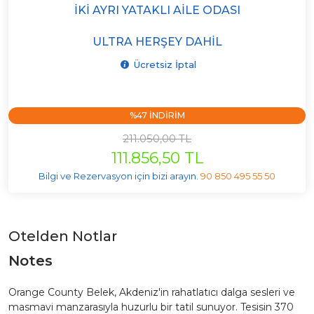
İKI AYRI YATAKLI AILE ODASI
ULTRA HERŞEY DAHIL
Ücretsiz İptal
%47 INDIRIM
211.050,00 TL
111.856,50 TL
Bilgi ve Rezervasyon için bizi arayın.
90 850 495 55 50
Otelden Notlar
Notes
Orange County Belek, Akdeniz'in rahatlatıcı dalga sesleri ve
masmavi manzarasıyla huzurlu bir tatil sunuyor. Tesisin 370