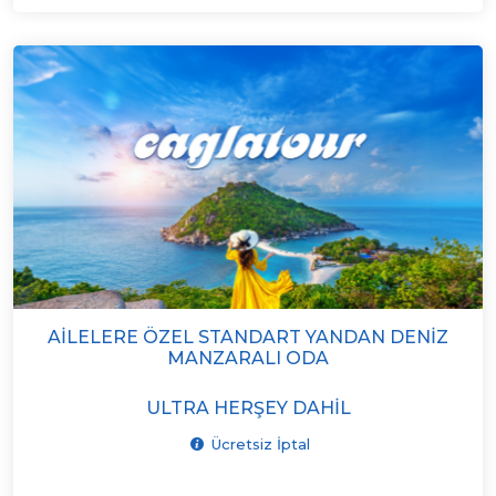
AILELERE ÖZEL STANDART YANDAN DENIZ
MANZARALI ODA
ULTRA HERŞEY DAHIL
Ücretsiz İptal