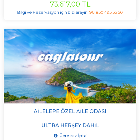
73.617,00 TL
Bilgi ve Rezervasyon için bizi arayın.
90 850 495 55 50
AILELERE ÖZEL AILE ODASI
ULTRA HERŞEY DAHIL
Ücretsiz İptal