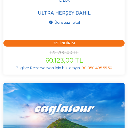
ODA
ULTRA HERŞEY DAHIL
Ücretsiz İptal
%51 INDIRIM
122.700,00 TL
60.123,00 TL
Bilgi ve Rezervasyon için bizi arayın.
90 850 495 55 50