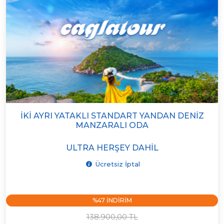
İKI AYRI YATAKLI STANDART YANDAN DENIZ
MANZARALI ODA
ULTRA HERŞEY DAHIL
Ücretsiz İptal
%47 INDIRIM
138.900,00 TL