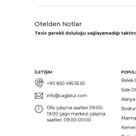
Otelden Notlar
Tesis gerekli doluluğu sağlayamadığı taktir
İLETİŞİM
POPÜL
Belek O
+90 850 495 55 50
Side Ot
info@caglatur.com
Alanya 
Ofis çalışma saatleri 09:00-
Bodrum
19:00 çağrı merkezi çalışma
Marmari
saatleri: 09:00-00:00
Kemer 