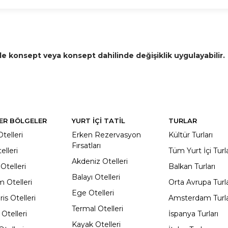
de konsept veya konsept dahilinde değişiklik uygulayabilir.
ER BÖLGELER
YURT İÇİ TATİL
TURLAR
telleri
Erken Rezervasyon
Kültür Turları
Fırsatları
elleri
Tüm Yurt İçi Turl
Akdeniz Otelleri
Otelleri
Balkan Turları
Balayı Otelleri
 Otelleri
Orta Avrupa Turla
Ege Otelleri
s Otelleri
Amsterdam Turla
Termal Otelleri
Otelleri
İspanya Turları
Kayak Otelleri