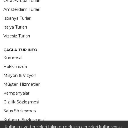
Orta Avrupa Turları
Amsterdam Turları
İspanya Turları
İtalya Turları
Vizesiz Turları
ÇAĞLA TUR INFO
Kurumsal
Hakkımızda
Misyon & Vizyon
Müşteri Hizmetleri
Kampanyalar
Gizlilik Sözleşmesi
Satış Sözleşmesi
Kullanım Sözleşmesi
Kullanımı ve tercihleri ​​takip etmek için çerezleri kullanıyoruz.