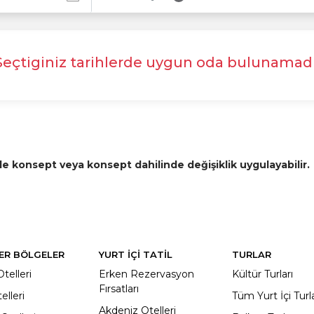
Seçtiginiz tarihlerde uygun oda bulunamadı
de konsept veya konsept dahilinde değişiklik uygulayabilir.
ER BÖLGELER
YURT İÇİ TATİL
TURLAR
telleri
Erken Rezervasyon
Kültür Turları
Fırsatları
elleri
Tüm Yurt İçi Turl
Akdeniz Otelleri