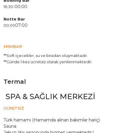
Bowling Bar
00:00
16:30-
Notte Bar
07:00
00:00
MINIBAR
**Soft içecekler, su ve biradan oluşmaktadır.
**Günde 1 kez ücretsiz olarak yenilenmektedir.
Termal
SPA & SAĞLIK MERKEZİ
ÜCRETSİZ
Türk hamamı (Hamamda alınan bakımlar hariç)
Sauna
Jakuzi (Kış sezonunda hizmet vermektedir.)