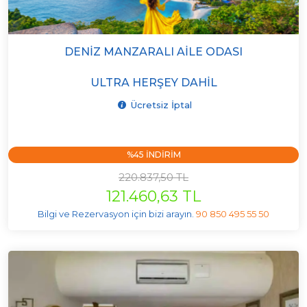
DENIZ MANZARALI AILE ODASI
ULTRA HERŞEY DAHIL
Ücretsiz İptal
%45 INDIRIM
220.837,50 TL
121.460,63 TL
Bilgi ve Rezervasyon için bizi arayın.
90 850 495 55 50