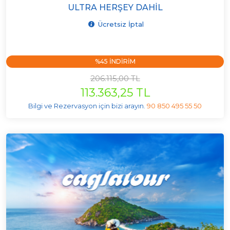
ULTRA HERŞEY DAHIL
Ücretsiz İptal
%45 INDIRIM
206.115,00 TL
113.363,25 TL
Bilgi ve Rezervasyon için bizi arayın.
90 850 495 55 50