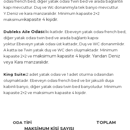
odası french bed, diğer yatak odası Twin bed ve arada bağlantılı
kapı mevcuttur. Duş ve Wc donanımıyla tek banyo mevcuttur.
Y.Deniz ve kara manzaralıdır. Minimum kapasite 2+2
kapasite 4 kişidir.
maksimum
Odası:
Dubleks Aile
İki katlıdır. Ebeveyn yatak odası french bed,
diğer yatak odası twin bed ve arada bağlantı kapısı
yoktur.Ebeveyn yatak odası üst kattadır, Duş ve WC donanımlıdır.
A katta ise Twin yatak duş ve WC den oluşmaktadır. Minimum
maksimum kapasite 4 kişidir. Yandan Deniz
kapasite 2+2 ve
veya Kara manzaralıdır.
King Suite:
2 adet yatak odası ve 1 adet oturma odasından
oluşmaktadır. Ebeveyn odası french bed ve bir jakuzili duşa
kabinli banyo, diğer yatak odası twin bed banyoludur. Minimum
kapasite 2+2 ve maksimum kapasite 4 kişidir.
TOPLAM
ODA TİPİ
MAKSİMUM KİŞİ SAYISI