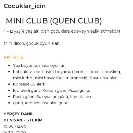
Cocuklar_icin
MINI CLUB (QUEN CLUB)
(4 yaş altı olan çocuklara ebeveyn eşlik etmelidir)
4 – 12 yaş
Mini disco, çocuk oyun alanı
AKTİVİTE
Yüz boyama, masa oyunları,
hobi aktiviteleri, tişört boyama (ücretli) , boccia, bowling,
mini futbol, mini basketbol, su jimnastiği, havuz oyunları
Konsept Günleri:
Kızılderili günü, Korsan günü, Pizza günü,
Pasta günü, Su oyunları günü, Kum Kalesi
günü, Atletizm Oyunları günü
HERŞEY DAHİL
01 NİSAN - 31 EKİM
10:00 - 12:00
14:30 - 17:00