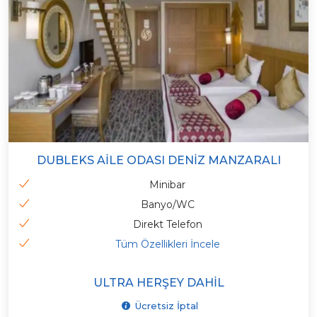
DUBLEKS AILE ODASI DENIZ MANZARALI
Minibar
Banyo/WC
Direkt Telefon
Tüm Özellikleri İncele
ULTRA HERŞEY DAHIL
Ücretsiz İptal