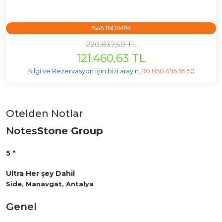
%45 INDIRIM
220.837,50 TL
121.460,63 TL
Bilgi ve Rezervasyon için bizi arayın.
90 850 495 55 50
Otelden Notlar
Notes
Stone Group
5 *
Ultra Her şey Dahil
Side, Manavgat, Antalya
Genel