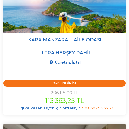
KARA MANZARALI AILE ODASI
ULTRA HERŞEY DAHIL
Ücretsiz İptal
%45 INDIRIM
206.115,00 TL
113.363,25 TL
Bilgi ve Rezervasyon için bizi arayın.
90 850 495 55 50