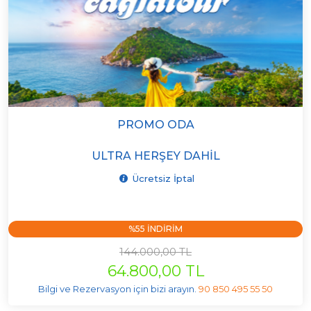
PROMO ODA
ULTRA HERŞEY DAHIL
Ücretsiz İptal
%55 INDIRIM
144.000,00 TL
64.800,00 TL
Bilgi ve Rezervasyon için bizi arayın.
90 850 495 55 50