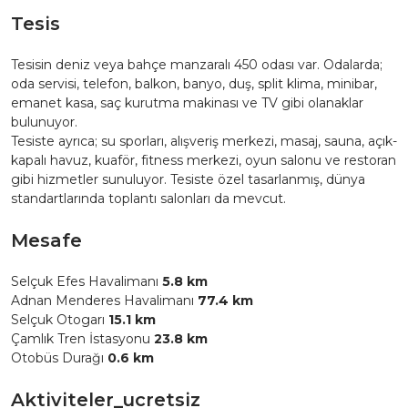
Tesis
Tesisin deniz veya bahçe manzaralı 450 odası var. Odalarda;
oda servisi, telefon, balkon, banyo, duş, split klima, minibar,
emanet kasa, saç kurutma makinası ve TV gibi olanaklar
bulunuyor.
Tesiste ayrıca; su sporları, alışveriş merkezi, masaj, sauna, açık-
kapalı havuz, kuaför, fitness merkezi, oyun salonu ve restoran
gibi hizmetler sunuluyor. Tesiste özel tasarlanmış, dünya
standartlarında toplantı salonları da mevcut.
Mesafe
Selçuk Efes Havalimanı
5.8 km
Adnan Menderes Havalimanı
77.4 km
Selçuk Otogarı
15.1 km
Çamlık Tren İstasyonu
23.8 km
Otobüs Durağı
0.6 km
Aktiviteler_ucretsiz