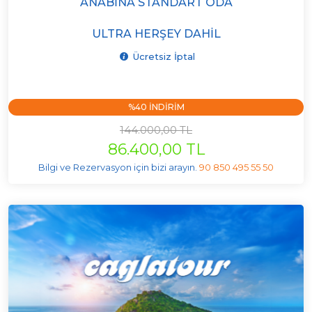
ANABINA STANDART ODA
ULTRA HERŞEY DAHIL
Ücretsiz İptal
%40 INDIRIM
144.000,00 TL
86.400,00 TL
Bilgi ve Rezervasyon için bizi arayın.
90 850 495 55 50