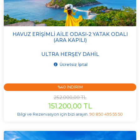
HAVUZ ERIŞIMLI AILE ODASI-2 YATAK ODALI
(ARA KAPILI)
ULTRA HERŞEY DAHIL
Ücretsiz İptal
%40 INDIRIM
252.000,00 TL
151.200,00 TL
Bilgi ve Rezervasyon için bizi arayın.
90 850 495 55 50