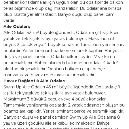
beraber konaklamaları için uygun olan bu oda tipinde balkon
teras biçiminde olup dağ manzaralıdır. Bu odalar ana binada
olup 1.katta yer almaktadır. Banyo duşlu olup panel cam
vardır.
Aile Odaları;
Aile Odaları 43 m² büyüklüğündedir. Odalarda çift kişilik bir
yatak ve tek kişilik iki ayrı yatak bulunuyor. Maksimum 3
büyük 2 çocuk veya 4 büyük konaklar. Tamamen yenilenmiş
odalardır. Yerler laminant parke ve seramik kaplıdır. Banyolar
duşlu ve panel camlıdır. Odada balkon, uydu TV ve klima
bulunmaktadır. Bahçe alanında bulunan bu odalar 4 katlı 4
bloktan oluşmaktadır. Odaların balkonu olup, bahçe
manzarası ve havuz manzarası bulunmaktadır.
Havuz Bağlantılı Aile Odaları;
Swim Up Aile Odaları 43 m² büyüklüğündedir. Odalarda çift
kişilik tek yatak ve tek kişilik iki ayrı yatak bulunuyor.
Maksimum 3 büyük 2 çocuk veya 4 büyük konaklar.
Tamamıyla yenilenmiş odalardır. 2 yatak odasından oluşan bu
odamız ara kapılıdır. Yerler laminant parke ve seramik kaplıdır.
Banyolar duşlu ve panel camlıdır. Swim Up Aile Odalarına 8
yaş ve üzeri çocuklu aileler kabul edilmektedir. Bahçe