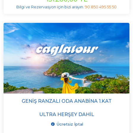
Bilgi ve Rezervasyon için bizi arayın.
90 850 495 55 50
GENIŞ RANZALI ODA ANABINA 1.KAT
ULTRA HERŞEY DAHIL
Ücretsiz İptal