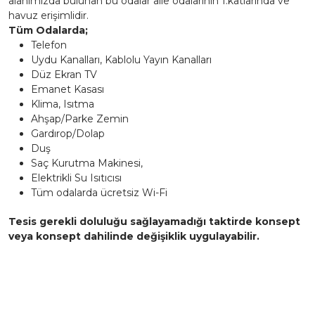
alanımızda bulunan bu odalar aile odalarının 1.katlarında ve
havuz erişimlidir.
Tüm Odalarda;
Telefon
Uydu Kanalları, Kablolu Yayın Kanalları
Düz Ekran TV
Emanet Kasası
Klima, Isıtma
Ahşap/Parke Zemin
Gardırop/Dolap
Duş
Saç Kurutma Makinesi,
Elektrikli Su Isıtıcısı
Tüm odalarda ücretsiz Wi-Fi
Tesis gerekli doluluğu sağlayamadığı taktirde konsept
veya konsept dahilinde değişiklik uygulayabilir.