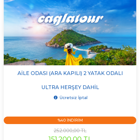
AILE ODASI (ARA KAPILI) 2 YATAK ODALI
ULTRA HERŞEY DAHIL
Ücretsiz İptal
%40 INDIRIM
252.000,00 TL
151.200,00 TL