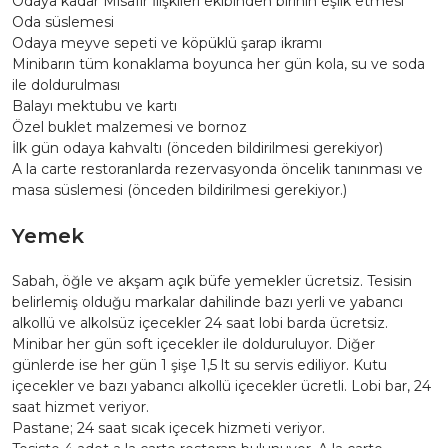
Odaya kadar Misafir İlişkileri ekibinden birinin eşlik etmesi
Oda süslemesi
Odaya meyve sepeti ve köpüklü şarap ikramı
Minibarın tüm konaklama boyunca her gün kola, su ve soda
ile doldurulması
Balayı mektubu ve kartı
Özel buklet malzemesi ve bornoz
İlk gün odaya kahvaltı (önceden bildirilmesi gerekiyor)
A la carte restoranlarda rezervasyonda öncelik tanınması ve
masa süslemesi (önceden bildirilmesi gerekiyor.)
Yemek
Sabah, öğle ve akşam açık büfe yemekler ücretsiz. Tesisin
belirlemiş olduğu markalar dahilinde bazı yerli ve yabancı
alkollü ve alkolsüz içecekler 24 saat lobi barda ücretsiz.
Minibar her gün soft içecekler ile dolduruluyor. Diğer
günlerde ise her gün 1 şişe 1,5 lt su servis ediliyor. Kutu
içecekler ve bazı yabancı alkollü içecekler ücretli. Lobi bar, 24
saat hizmet veriyor.
Pastane; 24 saat sıcak içecek hizmeti veriyor.